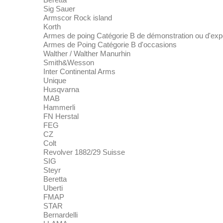
Sig Sauer
Armscor Rock island
Korth
Armes de poing Catégorie B de démonstration ou d'exp
Armes de Poing Catégorie B d'occasions
Walther / Walther Manurhin
Smith&Wesson
Inter Continental Arms
Unique
Husqvarna
MAB
Hammerli
FN Herstal
FEG
CZ
Colt
Revolver 1882/29 Suisse
SIG
Steyr
Beretta
Uberti
FMAP
STAR
Bernardelli