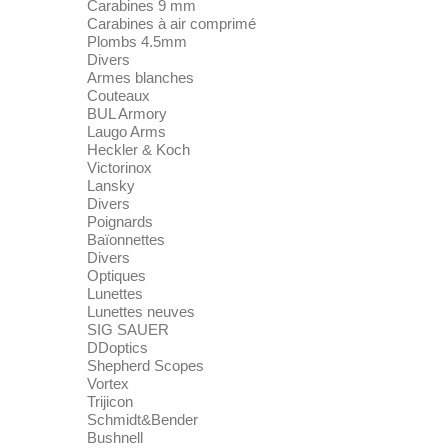
Carabines 9 mm
Carabines à air comprimé
Plombs 4.5mm
Divers
Armes blanches
Couteaux
BUL Armory
Laugo Arms
Heckler & Koch
Victorinox
Lansky
Divers
Poignards
Baïonnettes
Divers
Optiques
Lunettes
Lunettes neuves
SIG SAUER
DDoptics
Shepherd Scopes
Vortex
Trijicon
Schmidt&Bender
Bushnell