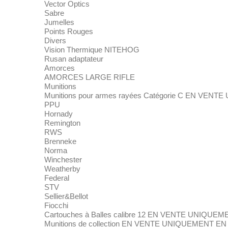
Vector Optics
Sabre
Jumelles
Points Rouges
Divers
Vision Thermique NITEHOG
Rusan adaptateur
Amorces
AMORCES LARGE RIFLE
Munitions
Munitions pour armes rayées Catégorie C EN VE
PPU
Hornady
Remington
RWS
Brenneke
Norma
Winchester
Weatherby
Federal
STV
Sellier&Bellot
Fiocchi
Cartouches à Balles calibre 12 EN VENTE UNIQU
Munitions de collection EN VENTE UNIQUEMENT E