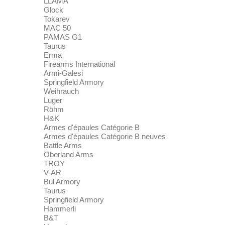
LLAMA
Glock
Tokarev
MAC 50
PAMAS G1
Taurus
Erma
Firearms International
Armi-Galesi
Springfield Armory
Weihrauch
Luger
Röhm
H&K
Armes d'épaules Catégorie B
Armes d'épaules Catégorie B neuves
Battle Arms
Oberland Arms
TROY
V-AR
Bul Armory
Taurus
Springfield Armory
Hammerli
B&T