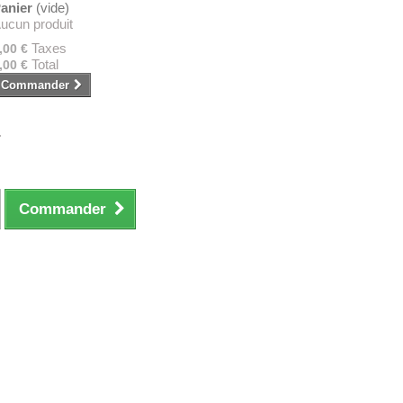
anier
(vide)
ucun produit
Taxes
,00 €
Total
,00 €
Commander
.
Commander