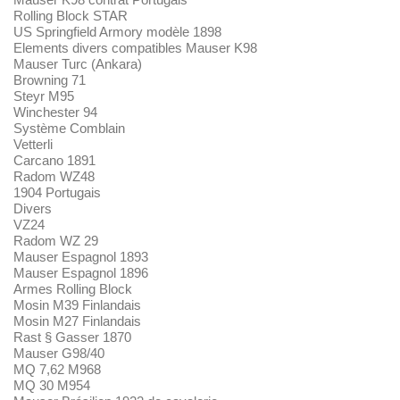
Rolling Block STAR
US Springfield Armory modèle 1898
Elements divers compatibles Mauser K98
Mauser Turc (Ankara)
Browning 71
Steyr M95
Winchester 94
Système Comblain
Vetterli
Carcano 1891
Radom WZ48
1904 Portugais
Divers
VZ24
Radom WZ 29
Mauser Espagnol 1893
Mauser Espagnol 1896
Armes Rolling Block
Mosin M39 Finlandais
Mosin M27 Finlandais
Rast § Gasser 1870
Mauser G98/40
MQ 7,62 M968
MQ 30 M954