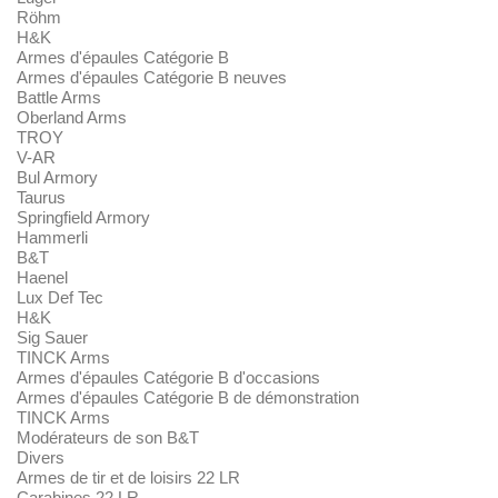
Röhm
H&K
Armes d'épaules Catégorie B
Armes d'épaules Catégorie B neuves
Battle Arms
Oberland Arms
TROY
V-AR
Bul Armory
Taurus
Springfield Armory
Hammerli
B&T
Haenel
Lux Def Tec
H&K
Sig Sauer
TINCK Arms
Armes d'épaules Catégorie B d'occasions
Armes d'épaules Catégorie B de démonstration
TINCK Arms
Modérateurs de son B&T
Divers
Armes de tir et de loisirs 22 LR
Carabines 22 LR