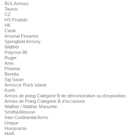
BUL Armory
Taurus
CZ
HS Produkt
HK
Canik
Arsenal Firearms
Springfield Armory
Walther
Polymer 80
Ruger
Arex
Phoenix
Beretta
Sig Sauer
Armscor Rock island
Korth
Armes de poing Catégorie B de démonstration ou d'exposition
Armes de Poing Catégorie B d'occasions
Walther / Walther Manurhin
Smith&Wesson
Inter Continental Arms
Unique
Husqvarna
MAB