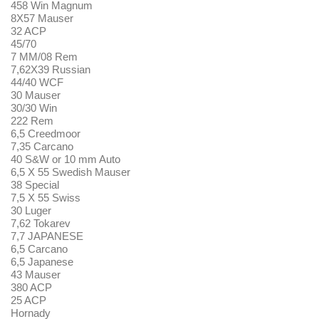
458 Win Magnum
8X57 Mauser
32 ACP
45/70
7 MM/08 Rem
7,62X39 Russian
44/40 WCF
30 Mauser
30/30 Win
222 Rem
6,5 Creedmoor
7,35 Carcano
40 S&W or 10 mm Auto
6,5 X 55 Swedish Mauser
38 Special
7,5 X 55 Swiss
30 Luger
7,62 Tokarev
7,7 JAPANESE
6,5 Carcano
6,5 Japanese
43 Mauser
380 ACP
25 ACP
Hornady