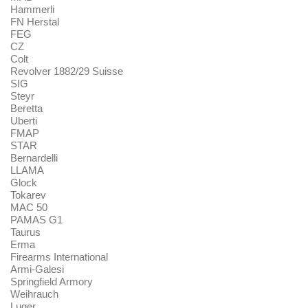
Hammerli
FN Herstal
FEG
CZ
Colt
Revolver 1882/29 Suisse
SIG
Steyr
Beretta
Uberti
FMAP
STAR
Bernardelli
LLAMA
Glock
Tokarev
MAC 50
PAMAS G1
Taurus
Erma
Firearms International
Armi-Galesi
Springfield Armory
Weihrauch
Luger