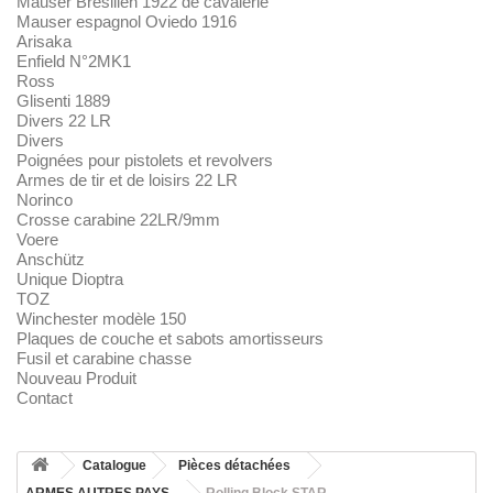
Mauser Brésilien 1922 de cavalerie
Mauser espagnol Oviedo 1916
Arisaka
Enfield N°2MK1
Ross
Glisenti 1889
Divers 22 LR
Divers
Poignées pour pistolets et revolvers
Armes de tir et de loisirs 22 LR
Norinco
Crosse carabine 22LR/9mm
Voere
Anschütz
Unique Dioptra
TOZ
Winchester modèle 150
Plaques de couche et sabots amortisseurs
Fusil et carabine chasse
Nouveau Produit
Contact
Catalogue
Pièces détachées
ARMES AUTRES PAYS
Rolling Block STAR