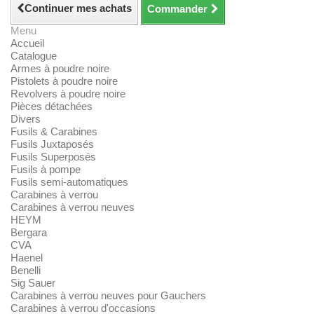
Continuer mes achats
Commander
Menu
Accueil
Catalogue
Armes à poudre noire
Pistolets à poudre noire
Revolvers à poudre noire
Pièces détachées
Divers
Fusils & Carabines
Fusils Juxtaposés
Fusils Superposés
Fusils à pompe
Fusils semi-automatiques
Carabines à verrou
Carabines à verrou neuves
HEYM
Bergara
CVA
Haenel
Benelli
Sig Sauer
Carabines à verrou neuves pour Gauchers
Carabines à verrou d'occasions