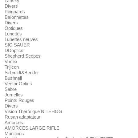
Lansky
Divers
Poignards
Baïonnettes
Divers
Optiques
Lunettes
Lunettes neuves
SIG SAUER
DDoptics
Shepherd Scopes
Vortex
Trijicon
Schmidt&Bender
Bushnell
Vector Optics
Sabre
Jumelles
Points Rouges
Divers
Vision Thermique NITEHOG
Rusan adaptateur
Amorces
AMORCES LARGE RIFLE
Munitions