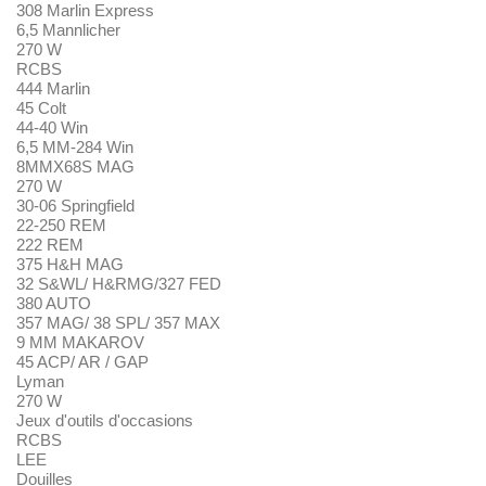
308 Marlin Express
6,5 Mannlicher
270 W
RCBS
444 Marlin
45 Colt
44-40 Win
6,5 MM-284 Win
8MMX68S MAG
270 W
30-06 Springfield
22-250 REM
222 REM
375 H&H MAG
32 S&WL/ H&RMG/327 FED
380 AUTO
357 MAG/ 38 SPL/ 357 MAX
9 MM MAKAROV
45 ACP/ AR / GAP
Lyman
270 W
Jeux d'outils d'occasions
RCBS
LEE
Douilles