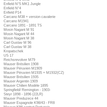
Enfield N°5 MK1 Jungle
Enfield N°4
Enfield P14
Carcano M38 + version cavalerie
Carcano M1941
Carcano 1891 - 1891 TS
Mosin Nagant M 91
Mosin Nagant M 44
Mosin Nagant M 38
Carl Gustav M 96
Carl Gustav M 38
Kropatschek
US 17
Reichsrevolver M79
Mauser Brésilien 1908
Mauser Péruvien M1909
Mauser Péruvien M1935 + M1932(CZ)
Mauser Brésilien 1935
Mauser Argentin 1909
Mauser Chilien Modèle 1895
Springfield/ Remington - 1903-
Steyr 1898 - 1896 (22LR)
Mauser Preduzece 44
Mauser Espagnole K98/43 - FR8
Mauser K98 contrat Portugais