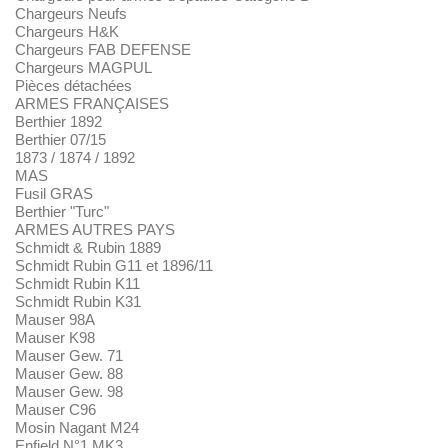
Chargeurs Neufs
Chargeurs H&K
Chargeurs FAB DEFENSE
Chargeurs MAGPUL
Pièces détachées
ARMES FRANÇAISES
Berthier 1892
Berthier 07/15
1873 / 1874 / 1892
MAS
Fusil GRAS
Berthier "Turc"
ARMES AUTRES PAYS
Schmidt & Rubin 1889
Schmidt Rubin G11 et 1896/11
Schmidt Rubin K11
Schmidt Rubin K31
Mauser 98A
Mauser K98
Mauser Gew. 71
Mauser Gew. 88
Mauser Gew. 98
Mauser C96
Mosin Nagant M24
Enfield N°1 MK3