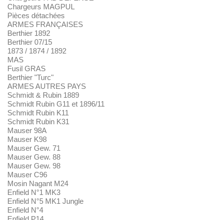
Chargeurs MAGPUL
Pièces détachées
ARMES FRANÇAISES
Berthier 1892
Berthier 07/15
1873 / 1874 / 1892
MAS
Fusil GRAS
Berthier "Turc"
ARMES AUTRES PAYS
Schmidt & Rubin 1889
Schmidt Rubin G11 et 1896/11
Schmidt Rubin K11
Schmidt Rubin K31
Mauser 98A
Mauser K98
Mauser Gew. 71
Mauser Gew. 88
Mauser Gew. 98
Mauser C96
Mosin Nagant M24
Enfield N°1 MK3
Enfield N°5 MK1 Jungle
Enfield N°4
Enfield P14