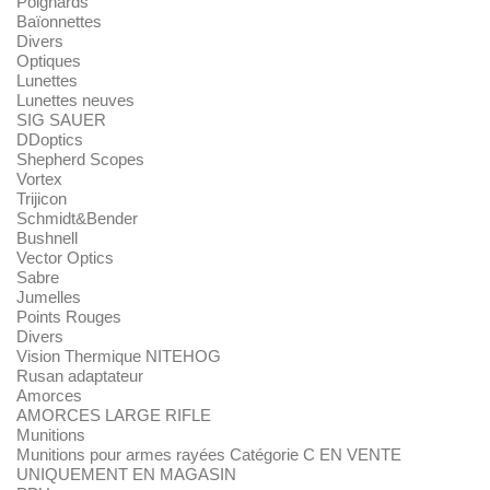
Poignards
Baïonnettes
Divers
Optiques
Lunettes
Lunettes neuves
SIG SAUER
DDoptics
Shepherd Scopes
Vortex
Trijicon
Schmidt&Bender
Bushnell
Vector Optics
Sabre
Jumelles
Points Rouges
Divers
Vision Thermique NITEHOG
Rusan adaptateur
Amorces
AMORCES LARGE RIFLE
Munitions
Munitions pour armes rayées Catégorie C EN VENTE
UNIQUEMENT EN MAGASIN