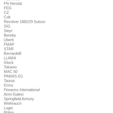
FN Herstal
FEG
CZ
Colt
Revolver 1882/29 Suisse
SIG
Steyr
Beretta
Uberti
FMAP
STAR
Bernardelli
LLAMA
Glock
Tokarev
MAC 50
PAMAS G1
Taurus
Erma
Firearms International
Armi-Galesi
Springfield Armory
Weihrauch
Luger
Röhm