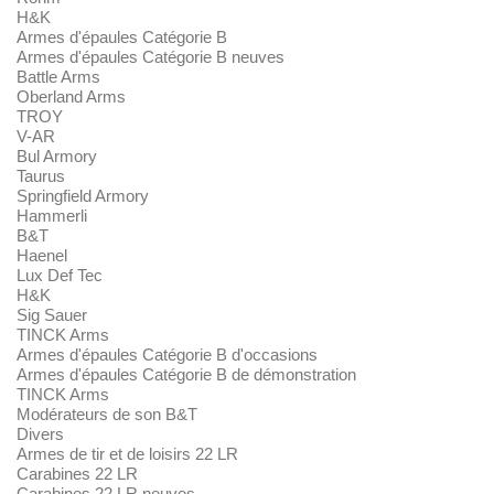
H&K
Armes d'épaules Catégorie B
Armes d'épaules Catégorie B neuves
Battle Arms
Oberland Arms
TROY
V-AR
Bul Armory
Taurus
Springfield Armory
Hammerli
B&T
Haenel
Lux Def Tec
H&K
Sig Sauer
TINCK Arms
Armes d'épaules Catégorie B d'occasions
Armes d'épaules Catégorie B de démonstration
TINCK Arms
Modérateurs de son B&T
Divers
Armes de tir et de loisirs 22 LR
Carabines 22 LR
Carabines 22 LR neuves