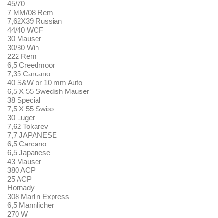
45/70
7 MM/08 Rem
7,62X39 Russian
44/40 WCF
30 Mauser
30/30 Win
222 Rem
6,5 Creedmoor
7,35 Carcano
40 S&W or 10 mm Auto
6,5 X 55 Swedish Mauser
38 Special
7,5 X 55 Swiss
30 Luger
7,62 Tokarev
7,7 JAPANESE
6,5 Carcano
6,5 Japanese
43 Mauser
380 ACP
25 ACP
Hornady
308 Marlin Express
6,5 Mannlicher
270 W