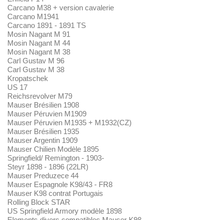
Carcano M38 + version cavalerie
Carcano M1941
Carcano 1891 - 1891 TS
Mosin Nagant M 91
Mosin Nagant M 44
Mosin Nagant M 38
Carl Gustav M 96
Carl Gustav M 38
Kropatschek
US 17
Reichsrevolver M79
Mauser Brésilien 1908
Mauser Péruvien M1909
Mauser Péruvien M1935 + M1932(CZ)
Mauser Brésilien 1935
Mauser Argentin 1909
Mauser Chilien Modèle 1895
Springfield/ Remington - 1903-
Steyr 1898 - 1896 (22LR)
Mauser Preduzece 44
Mauser Espagnole K98/43 - FR8
Mauser K98 contrat Portugais
Rolling Block STAR
US Springfield Armory modèle 1898
Elements divers compatibles Mauser K98