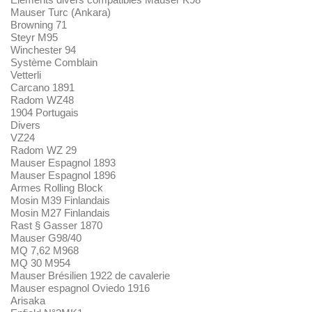
Mauser Turc (Ankara)
Browning 71
Steyr M95
Winchester 94
Système Comblain
Vetterli
Carcano 1891
Radom WZ48
1904 Portugais
Divers
VZ24
Radom WZ 29
Mauser Espagnol 1893
Mauser Espagnol 1896
Armes Rolling Block
Mosin M39 Finlandais
Mosin M27 Finlandais
Rast § Gasser 1870
Mauser G98/40
MQ 7,62 M968
MQ 30 M954
Mauser Brésilien 1922 de cavalerie
Mauser espagnol Oviedo 1916
Arisaka