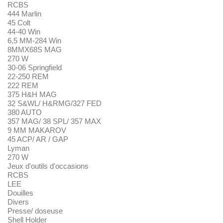
RCBS
444 Marlin
45 Colt
44-40 Win
6,5 MM-284 Win
8MMX68S MAG
270 W
30-06 Springfield
22-250 REM
222 REM
375 H&H MAG
32 S&WL/ H&RMG/327 FED
380 AUTO
357 MAG/ 38 SPL/ 357 MAX
9 MM MAKAROV
45 ACP/ AR / GAP
Lyman
270 W
Jeux d'outils d'occasions
RCBS
LEE
Douilles
Divers
Presse/ doseuse
Shell Holder