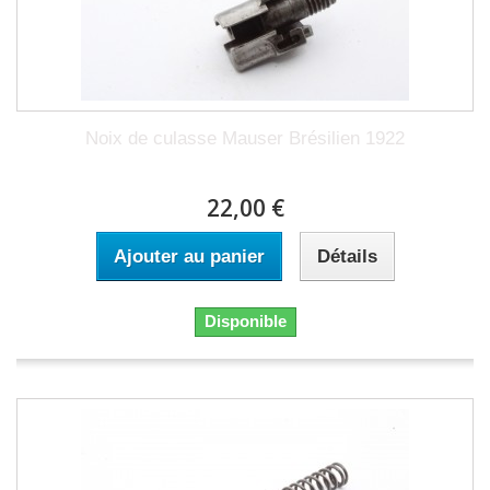
Noix de culasse Mauser Brésilien 1922
22,00 €
Ajouter au panier
Détails
Disponible