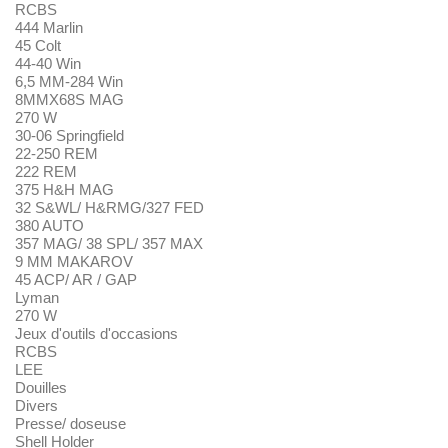
RCBS
444 Marlin
45 Colt
44-40 Win
6,5 MM-284 Win
8MMX68S MAG
270 W
30-06 Springfield
22-250 REM
222 REM
375 H&H MAG
32 S&WL/ H&RMG/327 FED
380 AUTO
357 MAG/ 38 SPL/ 357 MAX
9 MM MAKAROV
45 ACP/ AR / GAP
Lyman
270 W
Jeux d'outils d'occasions
RCBS
LEE
Douilles
Divers
Presse/ doseuse
Shell Holder