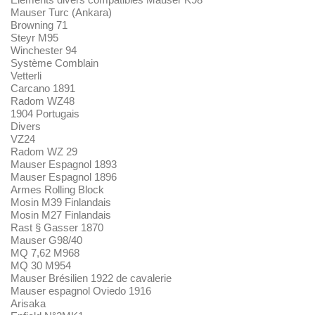
Mauser Turc (Ankara)
Browning 71
Steyr M95
Winchester 94
Système Comblain
Vetterli
Carcano 1891
Radom WZ48
1904 Portugais
Divers
VZ24
Radom WZ 29
Mauser Espagnol 1893
Mauser Espagnol 1896
Armes Rolling Block
Mosin M39 Finlandais
Mosin M27 Finlandais
Rast § Gasser 1870
Mauser G98/40
MQ 7,62 M968
MQ 30 M954
Mauser Brésilien 1922 de cavalerie
Mauser espagnol Oviedo 1916
Arisaka