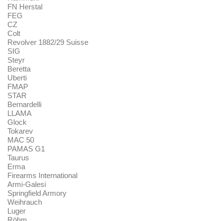
FN Herstal
FEG
CZ
Colt
Revolver 1882/29 Suisse
SIG
Steyr
Beretta
Uberti
FMAP
STAR
Bernardelli
LLAMA
Glock
Tokarev
MAC 50
PAMAS G1
Taurus
Erma
Firearms International
Armi-Galesi
Springfield Armory
Weihrauch
Luger
Röhm