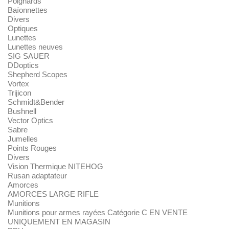
Poignards
Baïonnettes
Divers
Optiques
Lunettes
Lunettes neuves
SIG SAUER
DDoptics
Shepherd Scopes
Vortex
Trijicon
Schmidt&Bender
Bushnell
Vector Optics
Sabre
Jumelles
Points Rouges
Divers
Vision Thermique NITEHOG
Rusan adaptateur
Amorces
AMORCES LARGE RIFLE
Munitions
Munitions pour armes rayées Catégorie C EN VENTE
UNIQUEMENT EN MAGASIN