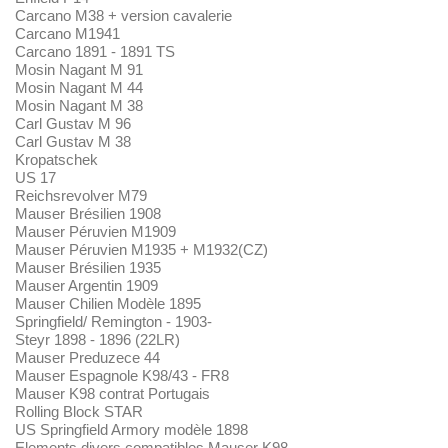
Carcano M38 + version cavalerie
Carcano M1941
Carcano 1891 - 1891 TS
Mosin Nagant M 91
Mosin Nagant M 44
Mosin Nagant M 38
Carl Gustav M 96
Carl Gustav M 38
Kropatschek
US 17
Reichsrevolver M79
Mauser Brésilien 1908
Mauser Péruvien M1909
Mauser Péruvien M1935 + M1932(CZ)
Mauser Brésilien 1935
Mauser Argentin 1909
Mauser Chilien Modèle 1895
Springfield/ Remington - 1903-
Steyr 1898 - 1896 (22LR)
Mauser Preduzece 44
Mauser Espagnole K98/43 - FR8
Mauser K98 contrat Portugais
Rolling Block STAR
US Springfield Armory modèle 1898
Elements divers compatibles Mauser K98