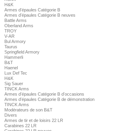
H&K
Armes d'épaules Catégorie B
Armes d'épaules Catégorie B neuves
Battle Arms
Oberland Arms
TROY
V-AR
Bul Armory
Taurus
Springfield Armory
Hammerli
B&T
Haenel
Lux Def Tec
H&K
Sig Sauer
TINCK Arms
Armes d'épaules Catégorie B d'occasions
Armes d'épaules Catégorie B de démonstration
TINCK Arms
Modérateurs de son B&T
Divers
Armes de tir et de loisirs 22 LR
Carabines 22 LR
Carabines 22 LR neuves