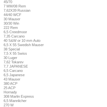
45/70
7 MM/08 Rem
7,62X39 Russian
44/40 WCF
30 Mauser
30/30 Win
222 Rem
6,5 Creedmoor
7,35 Carcano
40 S&W or 10 mm Auto
6,5 X 55 Swedish Mauser
38 Special
7,5 X 55 Swiss
30 Luger
7,62 Tokarev
7,7 JAPANESE
6,5 Carcano
6,5 Japanese
43 Mauser
380 ACP
25 ACP
Hornady
308 Marlin Express
6,5 Mannlicher
270 W