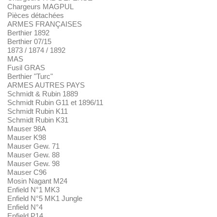
Chargeurs MAGPUL
Pièces détachées
ARMES FRANÇAISES
Berthier 1892
Berthier 07/15
1873 / 1874 / 1892
MAS
Fusil GRAS
Berthier "Turc"
ARMES AUTRES PAYS
Schmidt & Rubin 1889
Schmidt Rubin G11 et 1896/11
Schmidt Rubin K11
Schmidt Rubin K31
Mauser 98A
Mauser K98
Mauser Gew. 71
Mauser Gew. 88
Mauser Gew. 98
Mauser C96
Mosin Nagant M24
Enfield N°1 MK3
Enfield N°5 MK1 Jungle
Enfield N°4
Enfield P14