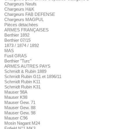
Chargeurs Neufs
Chargeurs H&K
Chargeurs FAB DEFENSE
Chargeurs MAGPUL
Pièces détachées
ARMES FRANÇAISES
Berthier 1892
Berthier 07/15
1873 / 1874 / 1892
MAS
Fusil GRAS
Berthier "Turc"
ARMES AUTRES PAYS
Schmidt & Rubin 1889
Schmidt Rubin G11 et 1896/11
Schmidt Rubin K11
Schmidt Rubin K31
Mauser 98A
Mauser K98
Mauser Gew. 71
Mauser Gew. 88
Mauser Gew. 98
Mauser C96
Mosin Nagant M24
Enfield N°1 MK3