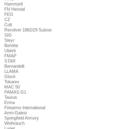
Hammerli
FN Herstal
FEG
CZ
Colt
Revolver 1882/29 Suisse
SIG
Steyr
Beretta
Uberti
FMAP
STAR
Bernardelli
LLAMA
Glock
Tokarev
MAC 50
PAMAS G1
Taurus
Erma
Firearms International
Armi-Galesi
Springfield Armory
Weihrauch
Luger