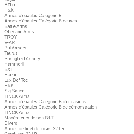
Röhm
H&K
Armes d'épaules Catégorie B
Armes d'épaules Catégorie B neuves
Battle Arms
Oberland Arms
TROY
V-AR
Bul Armory
Taurus
Springfield Armory
Hammerli
B&T
Haenel
Lux Def Tec
H&K
Sig Sauer
TINCK Arms
Armes d'épaules Catégorie B d'occasions
Armes d'épaules Catégorie B de démonstration
TINCK Arms
Modérateurs de son B&T
Divers
Armes de tir et de loisirs 22 LR
Carabines 22 LR