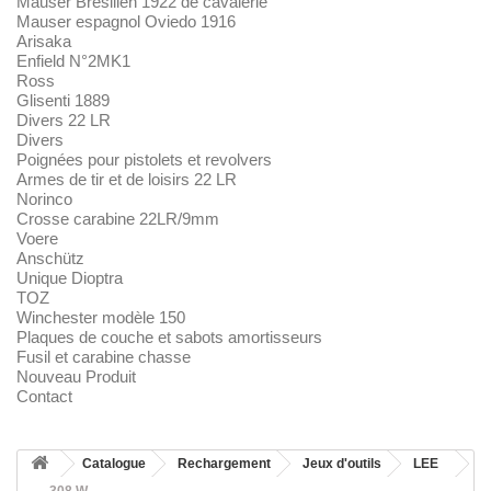
Mauser Brésilien 1922 de cavalerie
Mauser espagnol Oviedo 1916
Arisaka
Enfield N°2MK1
Ross
Glisenti 1889
Divers 22 LR
Divers
Poignées pour pistolets et revolvers
Armes de tir et de loisirs 22 LR
Norinco
Crosse carabine 22LR/9mm
Voere
Anschütz
Unique Dioptra
TOZ
Winchester modèle 150
Plaques de couche et sabots amortisseurs
Fusil et carabine chasse
Nouveau Produit
Contact
Catalogue
Rechargement
Jeux d'outils
LEE
308 W