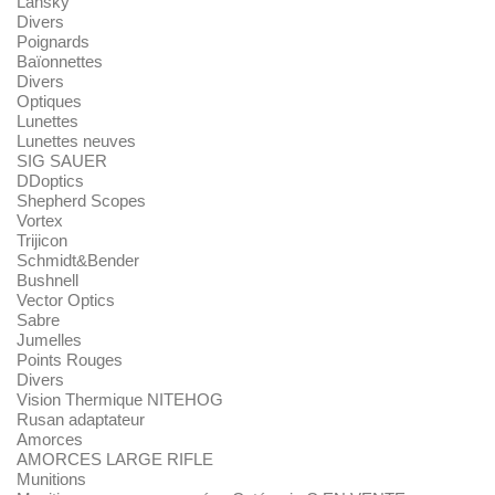
Lansky
Divers
Poignards
Baïonnettes
Divers
Optiques
Lunettes
Lunettes neuves
SIG SAUER
DDoptics
Shepherd Scopes
Vortex
Trijicon
Schmidt&Bender
Bushnell
Vector Optics
Sabre
Jumelles
Points Rouges
Divers
Vision Thermique NITEHOG
Rusan adaptateur
Amorces
AMORCES LARGE RIFLE
Munitions