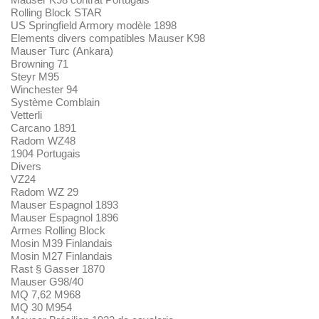
Rolling Block STAR
US Springfield Armory modèle 1898
Elements divers compatibles Mauser K98
Mauser Turc (Ankara)
Browning 71
Steyr M95
Winchester 94
Système Comblain
Vetterli
Carcano 1891
Radom WZ48
1904 Portugais
Divers
VZ24
Radom WZ 29
Mauser Espagnol 1893
Mauser Espagnol 1896
Armes Rolling Block
Mosin M39 Finlandais
Mosin M27 Finlandais
Rast § Gasser 1870
Mauser G98/40
MQ 7,62 M968
MQ 30 M954