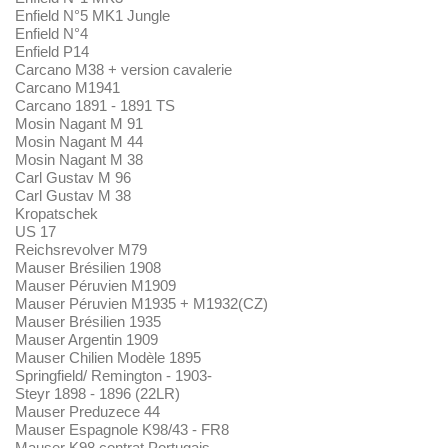
Enfield N°5 MK1 Jungle
Enfield N°4
Enfield P14
Carcano M38 + version cavalerie
Carcano M1941
Carcano 1891 - 1891 TS
Mosin Nagant M 91
Mosin Nagant M 44
Mosin Nagant M 38
Carl Gustav M 96
Carl Gustav M 38
Kropatschek
US 17
Reichsrevolver M79
Mauser Brésilien 1908
Mauser Péruvien M1909
Mauser Péruvien M1935 + M1932(CZ)
Mauser Brésilien 1935
Mauser Argentin 1909
Mauser Chilien Modèle 1895
Springfield/ Remington - 1903-
Steyr 1898 - 1896 (22LR)
Mauser Preduzece 44
Mauser Espagnole K98/43 - FR8
Mauser K98 contrat Portugais