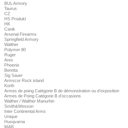
BUL Armory
Taurus
CZ
HS Produkt
HK
Canik
Arsenal Firearms
Springfield Armory
Walther
Polymer 80
Ruger
Arex
Phoenix
Beretta
Sig Sauer
Armscor Rock island
Korth
Armes de poing Catégorie B de démonstration ou d'exposition
Armes de Poing Catégorie B d'occasions
Walther / Walther Manurhin
Smith&Wesson
Inter Continental Arms
Unique
Husqvarna
MAB