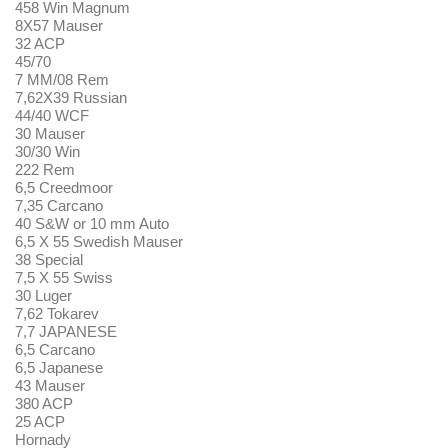
458 Win Magnum
8X57 Mauser
32 ACP
45/70
7 MM/08 Rem
7,62X39 Russian
44/40 WCF
30 Mauser
30/30 Win
222 Rem
6,5 Creedmoor
7,35 Carcano
40 S&W or 10 mm Auto
6,5 X 55 Swedish Mauser
38 Special
7,5 X 55 Swiss
30 Luger
7,62 Tokarev
7,7 JAPANESE
6,5 Carcano
6,5 Japanese
43 Mauser
380 ACP
25 ACP
Hornady