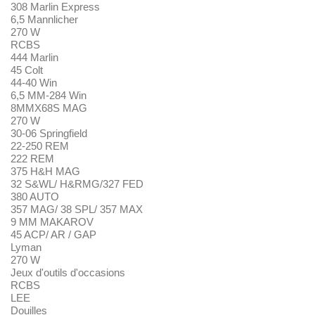
308 Marlin Express
6,5 Mannlicher
270 W
RCBS
444 Marlin
45 Colt
44-40 Win
6,5 MM-284 Win
8MMX68S MAG
270 W
30-06 Springfield
22-250 REM
222 REM
375 H&H MAG
32 S&WL/ H&RMG/327 FED
380 AUTO
357 MAG/ 38 SPL/ 357 MAX
9 MM MAKAROV
45 ACP/ AR / GAP
Lyman
270 W
Jeux d'outils d'occasions
RCBS
LEE
Douilles