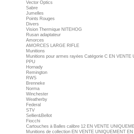
Vector Optics
Sabre
Jumelles
Points Rouges
Divers
Vision Thermique NITEHOG
Rusan adaptateur
Amorces
AMORCES LARGE RIFLE
Munitions
Munitions pour armes rayées Catégorie C EN VE
PPU
Hornady
Remington
RWS
Brenneke
Norma
Winchester
Weatherby
Federal
STV
Sellier&Bellot
Fiocchi
Cartouches à Balles calibre 12 EN VENTE UNIQU
Munitions de collection EN VENTE UNIQUEMENT E