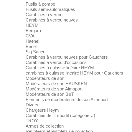
Fusils à pompe
Fusils semi-automatiques
Carabines à verrou
Carabines à verrou neuves
HEYM
Bergara
CVA
Haenel
Benelli
Sig Sauer
Carabines à verrou neuves pour Gauchers
Carabines à verrou d'occasions
Carabines à culasse linéaire HEYM
carabines à culasse linéaire HEYM pour Gauchers
Modérateurs de son
Modérateurs de son HAUSKEN
Modérateurs de son Aimsport
Modérateurs de son B&T
Eléments de modérateurs de son Aimsport
Divers
Chargeurs Heym
Carabines de tir sportif (catégorie C)
TROY
Armes de collection
Revolvers et Pistolets de collection