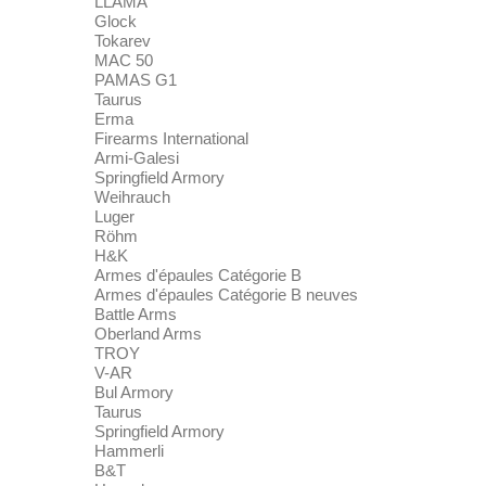
LLAMA
Glock
Tokarev
MAC 50
PAMAS G1
Taurus
Erma
Firearms International
Armi-Galesi
Springfield Armory
Weihrauch
Luger
Röhm
H&K
Armes d'épaules Catégorie B
Armes d'épaules Catégorie B neuves
Battle Arms
Oberland Arms
TROY
V-AR
Bul Armory
Taurus
Springfield Armory
Hammerli
B&T