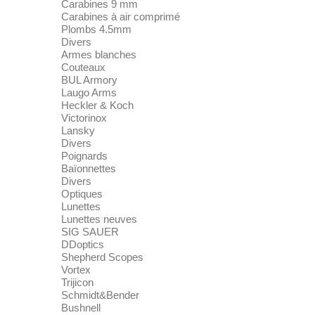
Carabines 9 mm
Carabines à air comprimé
Plombs 4.5mm
Divers
Armes blanches
Couteaux
BUL Armory
Laugo Arms
Heckler & Koch
Victorinox
Lansky
Divers
Poignards
Baïonnettes
Divers
Optiques
Lunettes
Lunettes neuves
SIG SAUER
DDoptics
Shepherd Scopes
Vortex
Trijicon
Schmidt&Bender
Bushnell