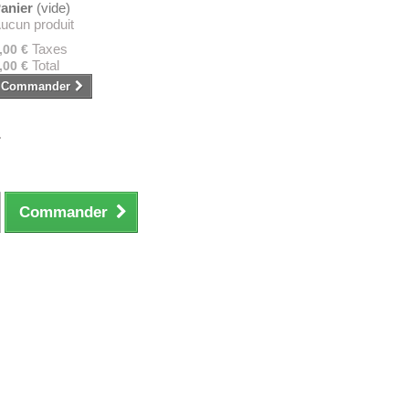
anier
(vide)
ucun produit
Taxes
,00 €
Total
,00 €
Commander
.
Commander