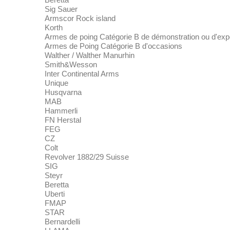
Sig Sauer
Armscor Rock island
Korth
Armes de poing Catégorie B de démonstration ou d'exp
Armes de Poing Catégorie B d'occasions
Walther / Walther Manurhin
Smith&Wesson
Inter Continental Arms
Unique
Husqvarna
MAB
Hammerli
FN Herstal
FEG
CZ
Colt
Revolver 1882/29 Suisse
SIG
Steyr
Beretta
Uberti
FMAP
STAR
Bernardelli